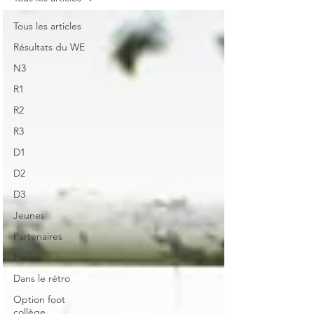
Tous les articles
Résultats du WE
N3
R1
R2
R3
D1
D2
D3
Jeunes
Partenaires
Presse
Dans le rétro
Option foot
collège