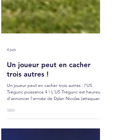
4 juin
Un joueur peut en cacher
trois autres !
Un joueur peut en cacher trois autres : l'US
Trégunc puissance 4 ! L'US Trégunc est heureuse
d'annoncer l'arrivée de Dylan Nicolas (attaquant) ,
Gabin Guillou (attaquant) , Tom Le Breton (milieu)
et Titouan Frêne (milieu) au sein du groupe senior.
Bien connus du football sud-finistérien, les quatre
joueurs se connaissent parfaitement pour avoir