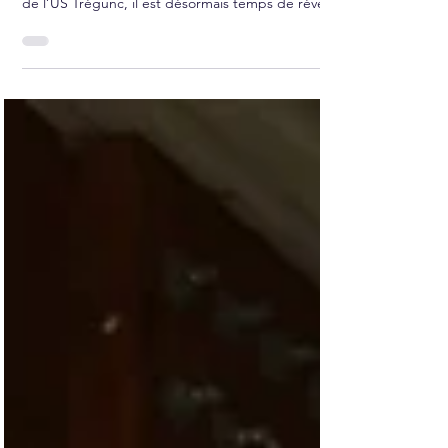
Tournoi Stéphane Guivarc'h
Alors que Didier Deschamps vient de dévoiler sa
liste pour la prochaine Coupe du Monde, du côté
de l’US Trégunc, il est désormais temps de révéler
la nôtre. 👀 La 24ème édition du Tournoi Stéphane
Guivarc’h approche à grands pas et les équipes
qui fouleront les pelouses de La Pinède sont
désormais connues. Pendant deux jours, plus de
900 jeunes joueurs venus de différents clubs
auront rendez-vous pour partager bien plus qu’un
tournoi : un grand week-end de football, de
passio