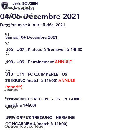
Joris GOUZIEN
Tous les articles
29 nov. 2021
04/05 Décembre 2021
Résultats du WE
Dernière mise à jour :
5 déc. 2021
N3
R1
Samedi 04 Décembre 2021
R2
U06 - U07
 : Plateau à Trémeven à 14h30
R3
U08 - U09
 : Entrainement 
ANNULE 
D1
D2
U10 - U11
 : FC QUIMPERLE - US 
D3
TREGUNC (match à 11h00) 
ANNULE 
(reporté)
Jeunes
Partenaires
U10 - U11 
: ES REDENE - US TREGUNC 
(match à 14h00)
Presse
Dans le rétro
U12 : 
D4 : US TREGUNC - HERMINE 
CONCARNEAU (match à 11h00)
Option foot collège