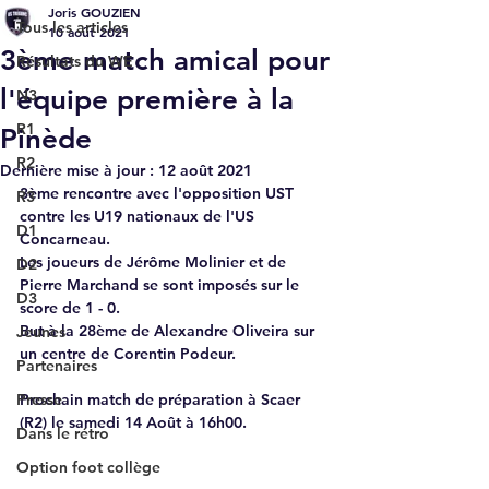
Joris GOUZIEN
Tous les articles
10 août 2021
3ème match amical pour
Résultats du WE
l'équipe première à la
N3
R1
Pinède
R2
Dernière mise à jour :
12 août 2021
3ème rencontre avec l'opposition UST 
R3
contre les U19 nationaux de l'US 
D1
Concarneau.
Les joueurs de Jérôme Molinier et de 
D2
Pierre Marchand se sont imposés sur le 
D3
score de 1 - 0.
But à la 28ème de Alexandre Oliveira sur 
Jeunes
un centre de Corentin Podeur.
Partenaires
Presse
Prochain match de préparation à Scaer 
(R2) le samedi 14 Août à 16h00.  
Dans le rétro
Option foot collège