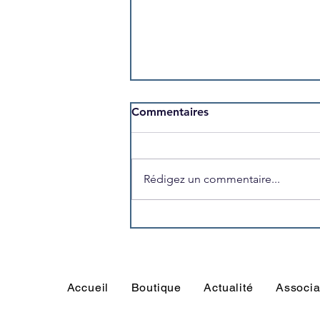
Commentaires
Rédigez un commentaire...
Que devient Romain Cabon,
ancien joueur de l’US
Trégunc ?
Accueil
Boutique
Actualité
Associa