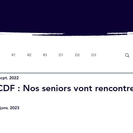
R1
R2
R3
D1
D2
D3
sept. 2022
Dans le rétro
Option foot collège
U18
DF : Nos seniors vont rencontre
janv. 2023