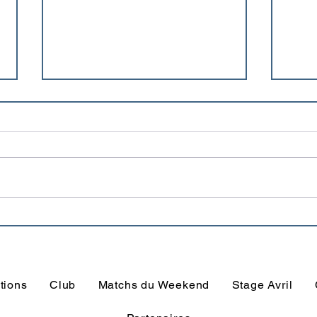
Les résultats du Weekend
L'US
coup
tions
Club
Matchs du Weekend
Stage Avril