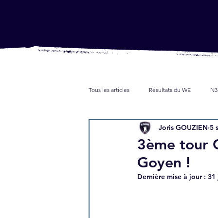
Tous les articles
Résultats du WE
N3
Joris GOUZIEN
5 
Jeunes
Partenaires
Presse
3ème tour C
Goyen !
Dernière mise à jour :
31 