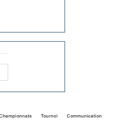
T sera au 6ème tour de
e de France !
Championnats
Tournoi
Communication