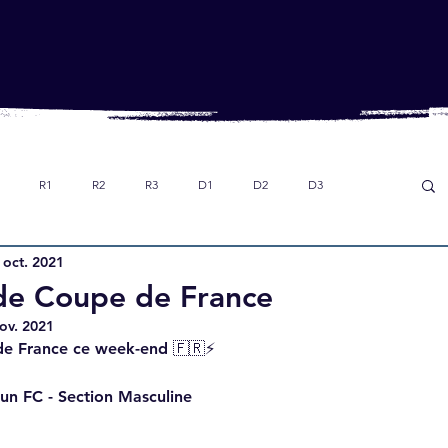
R1
R2
R3
D1
D2
D3
 oct. 2021
Dans le rétro
Option foot collège
U18
de Coupe de France
ov. 2021
e France ce week-end 🇫🇷⚡️
un FC - Section Masculine