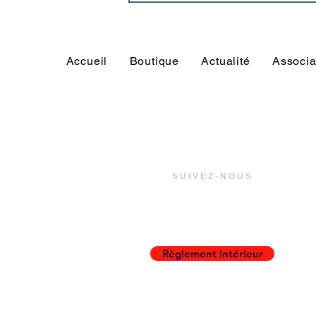
ancien joueur de l’US
Trégunc ?
Accueil
Boutique
Actualité
Associa
SUIVEZ-NOUS
Règlement intérieur