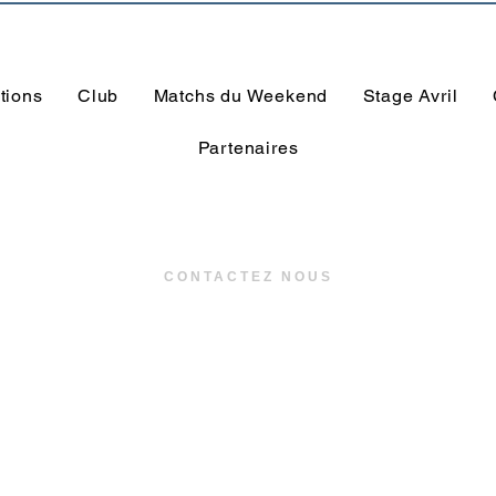
présidence
tions
Club
Matchs du Weekend
Stage Avril
Partenaires
CONTACTEZ NOUS
US TREGUNC - Stade de la pinède
Rue de la gare, 29910 - Trégunc
02 98 57 26 43
communication
@ustregunc.com