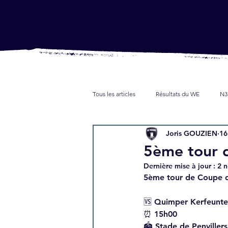
Tous les articles
Résultats du WE
N3
Joris GOUZIEN
16
Jeunes
Partenaires
Presse
5ème tour 
Dernière mise à jour :
2 n
5ème tour de Coupe d
🆚 Quimper Kerfeunte
⏰ 15h00
🏟 Stade de Penvillers