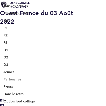
Joris GOUZIEN
Tous les articles
3 août 2022
Ouest France du 03 Août
Résultats du WE
2022
N3
R1
R2
R3
D1
D2
D3
Jeunes
Partenaires
Presse
Dans le rétro
R1
Option foot collège
R3