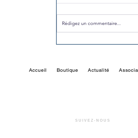
Rédigez un commentaire...
L'US Trégunc recrute son
volontaire en Service
Civique pour la saison 2026-
2027
Accueil
Boutique
Actualité
Associa
SUIVEZ-NOUS