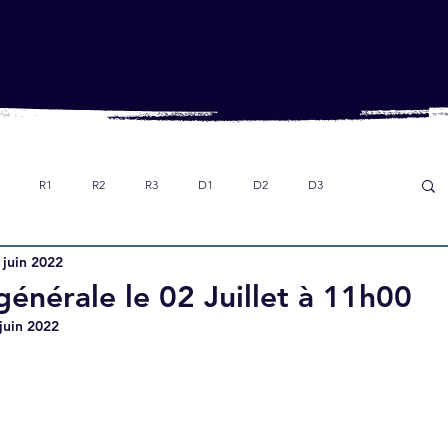
R1
R2
R3
D1
D2
D3
 juin 2022
Dans le rétro
Option foot collège
U18
énérale le 02 Juillet à 11h00
juin 2022