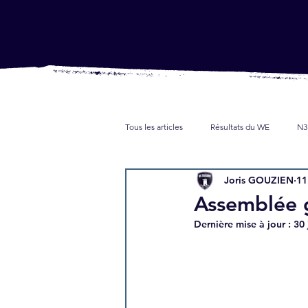
Tous les articles
Résultats du WE
N3
Joris GOUZIEN
11
Jeunes
Partenaires
Presse
Assemblée g
Dernière mise à jour :
30 