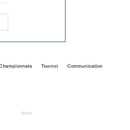
nsemble du programme
ournoi Stéphane
arc'h
Championnats
Tournoi
Communication
Haut