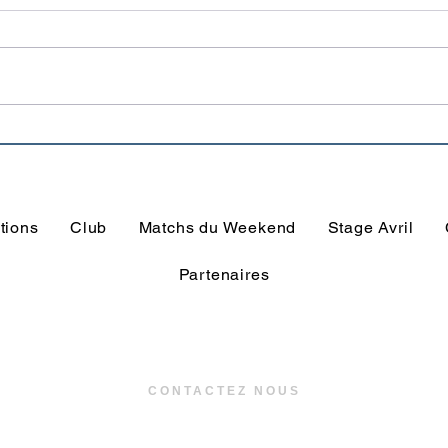
Un joueur peut en cacher
L'e
trois autres !
du T
Guiv
tions
Club
Matchs du Weekend
Stage Avril
Partenaires
CONTACTEZ NOUS