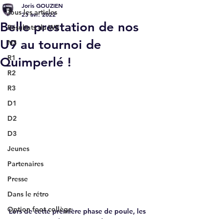
Joris GOUZIEN
Tous les articles
23 avr. 2022
Belle prestation de nos
Résultats du WE
U9 au tournoi de
N3
R1
Quimperlé !
R2
R3
D1
D2
D3
Jeunes
Partenaires
Presse
Dans le rétro
Option foot collège
Lors de cette première phase de poule, les 