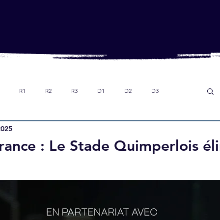
R1
R2
R3
D1
D2
D3
2025
Dans le rétro
Option foot collège
U18
ance : Le Stade Quimperlois él