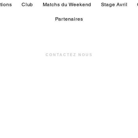
tions
Club
Matchs du Weekend
Stage Avril
Partenaires
CONTACTEZ NOUS
US TREGUNC - Stade de la pinède
Rue de la gare, 29910 - Trégunc
02 98 57 26 43
communication
@ustregunc.com