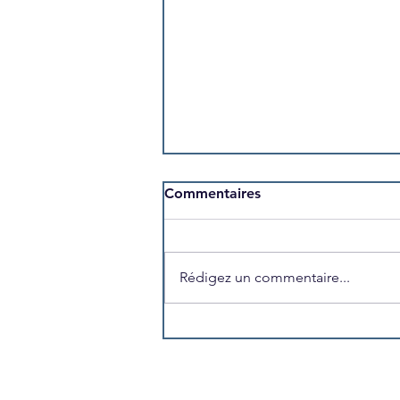
Commentaires
Rédigez un commentaire...
L'US Trégunc recrute son
volontaire en Service
Civique pour la saison 2026-
2027