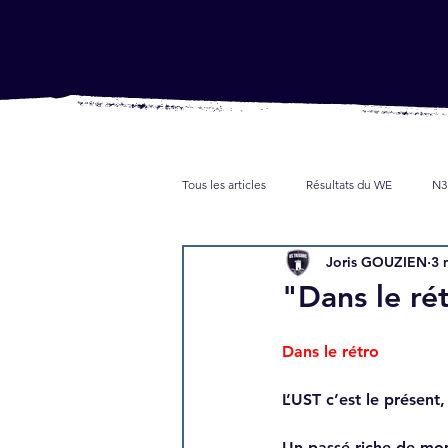
Tous les articles
Résultats du WE
N3
Joris GOUZIEN
3 
Jeunes
Partenaires
Presse
"Dans le ré
Dans le rétro
L’UST c’est le présent, 
Un passé riche de mom