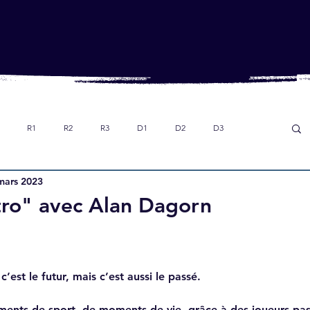
R1
R2
R3
D1
D2
D3
mars 2023
Dans le rétro
Option foot collège
U18
tro" avec Alan Dagorn
c’est le futur, mais c’est aussi le passé. 
ents de sport, de moments de vie, grâce à des joueurs pas