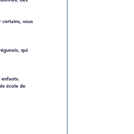
 certains, vous 
régunois, qui 
 enfants. 
ule école de 