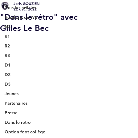
Joris GOUZIEN
Tous les articles
22 déc. 2022
"Dans le rétro" avec
Résultats du WE
Gilles Le Bec
N3
R1
R2
R3
D1
D2
D3
Jeunes
Partenaires
Presse
Dans le rétro
Option foot collège