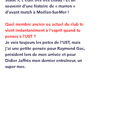
Stade », c’était très très chaud ! Et un 
souvenir d’une histoire de « marron »  
d’avant match à Moëlan-Sur-Mer !  
Quel membre ancien ou actuel du club te 
vient instantanément à l'esprit quand tu 
penses à l'UST ? 
Je vois toujours les potes de l’UST, mais 
j’ai une petite pensée pour Raymond Gac, 
président lors de mon arrivée et pour 
Didier Jaffrès mon dernier entraîneur, un 
super mec. 