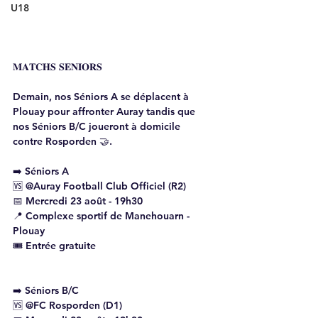
U18
𝐌𝐀𝐓𝐂𝐇𝐒 𝐒𝐄𝐍𝐈𝐎𝐑𝐒
Demain, nos Séniors A se déplacent à 
Plouay pour affronter Auray tandis que 
nos Séniors B/C joueront à domicile 
contre Rosporden 🤝.
➡️ Séniors A
🆚 @Auray Football Club Officiel (R2)
📅 Mercredi 23 août - 19h30
📍 Complexe sportif de Manehouarn - 
Plouay
🎟️ Entrée gratuite
➡️ Séniors B/C 
🆚 @FC Rosporden (D1)