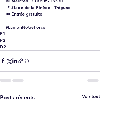
📅 Mercredi 23 août - 19h30
📍 Stade de la Pinède - Trégunc
🎟️ Entrée gratuite
#LunionNotreForce
R1
R3
D2
Voir tout
Posts récents