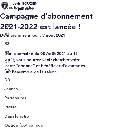
Joris GOUZIEN
Tous les articles
19 juil. 2021
Campagne d'abonnement
Résultats du WE
2021-2022 est lancée !
N3
R1
Dernière mise à jour :
9 août 2021
R2
R3
Sur la semaine du 08 Août 2021 au 15 
août, vous pourrez venir chercher votre 
D1
carte "abonné" et bénéficier d'avantages 
D2
sur l'ensemble de la saison.
D3
Jeunes
Partenaires
Presse
Dans le rétro
Option foot collège