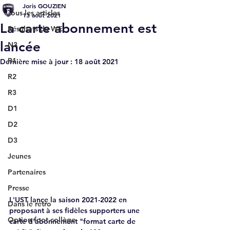
Joris GOUZIEN
Tous les articles
13 août 2021
La carte abonnement est
Résultats du WE
lancée
N3
R1
Dernière mise à jour :
18 août 2021
R2
R3
D1
D2
D3
Jeunes
Partenaires
Presse
L'UST lance la saison 2021-2022 en 
Dans le rétro
proposant à ses fidèles supporters une 
Option foot collège
carte d'abonnement "format carte de 