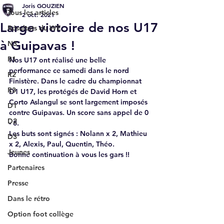
Joris GOUZIEN
Tous les articles
2 oct. 2021
Large victoire de nos U17
Résultats du WE
à Guipavas !
N3
R1
Nos U17 ont réalisé une belle 
performance ce samedi dans le nord 
R2
Finistère. Dans le cadre du championnat 
R3
D1 U17, les protégés de David Horn et 
Corto Aslangul se sont largement imposés 
D1
contre Guipavas. Un score sans appel de 0 
D2
- 8.
Les buts sont signés : Nolann x 2, Mathieu 
D3
x 2, Alexis, Paul, Quentin, Théo.
Jeunes
Bonne continuation à vous les gars !!
Partenaires
Presse
Dans le rétro
Option foot collège