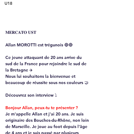
U18
𝐌𝐄𝐑𝐂𝐀𝐓𝐎 𝐔𝐒𝐓
Allan MOROTTI est trégunois 🔵🔴
Ce jeune attaquant de 20 ans arrive du 
sud de la France pour rejoindre le sud de 
la Bretagne ✈️
Nous lui souhaitons la bienvenue et 
beaucoup de réussite sous nos couleurs 🤝
Découvrez son interview ⤵️
Bonjour Allan, peux-tu te présenter ?
Je m'appelle Allan et j'ai 20 ans. Je suis 
originaire des Bouches-du-Rhône, non loin 
de Marseille. Je joue au foot depuis l'âge 
de 4 ans et je suis passé par plusieurs 