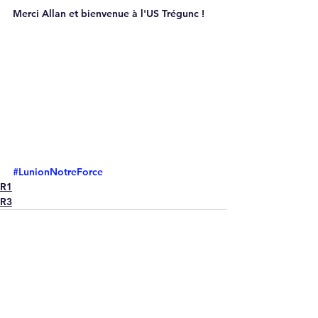
Merci Allan et bienvenue à l'US Trégunc !
#LunionNotreForce
R1
R3
Voir tout
Posts récents