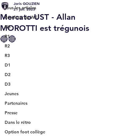
Joris GOUZIEN
Tous les articles
21 juil. 2023
Mercato UST - Allan
Résultats du WE
MOROTTI est trégunois
N3
R1
🔵🔴
R2
R3
D1
D2
D3
Jeunes
Partenaires
Presse
Dans le rétro
Option foot collège