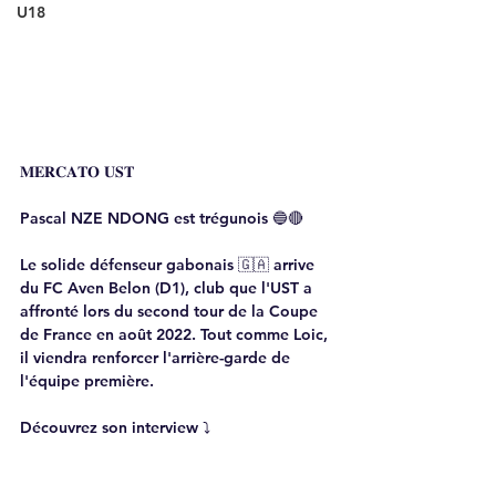
U18
𝐌𝐄𝐑𝐂𝐀𝐓𝐎 𝐔𝐒𝐓
Pascal NZE NDONG est trégunois 🔵🔴
Le solide défenseur gabonais 🇬🇦 arrive 
du FC Aven Belon (D1), club que l'UST a 
affronté lors du second tour de la Coupe 
de France en août 2022. Tout comme Loic, 
il viendra renforcer l'arrière-garde de 
l'équipe première.
Découvrez son interview ⤵️