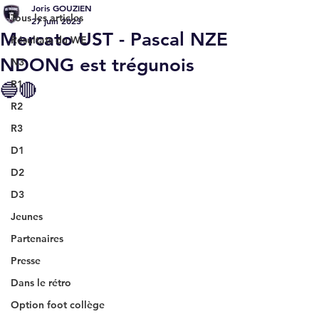
Joris GOUZIEN
Tous les articles
27 juin 2023
Mercato UST - Pascal NZE
Résultats du WE
NDONG est trégunois
N3
R1
🔵🔴
R2
R3
D1
D2
D3
Jeunes
Partenaires
Presse
Dans le rétro
Option foot collège