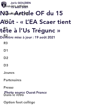
Joris GOUZIEN
Tous les articles
15 août 2021
N3 - Article OF du 15
Résultats du WE
Août - « L’EA Scaer tient
N3
R1
tête à l’Us Trégunc »
R2
Dernière mise à jour :
19 août 2021
R3
D1
D2
D3
Jeunes
Partenaires
Presse
Photo source Ouest France
Dans le rétro
Option foot collège