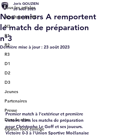
Joris GOUZIEN
Tous les articles
20 août 2023
Nos seniors A remportent
Résultats du WE
le match de préparation
N3
R1
n°3
R2
Dernière mise à jour :
23 août 2023
R3
D1
D2
D3
Jeunes
Partenaires
Presse
Premier match à l’extérieur et première 
Dans le rétro
victoire dans les matchs de préparation 
pour Christophe Le Goff et ses joueurs.
Option foot collège
Victoire 0-3 à l'
Union Sportive Moëlanaise