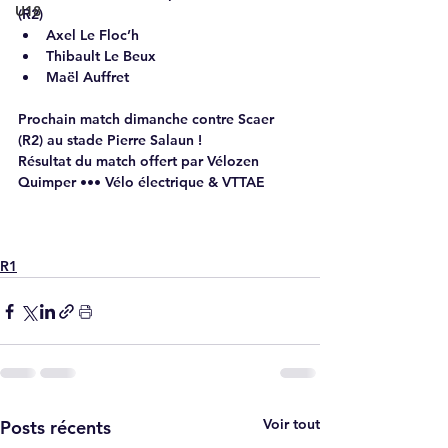
U18
(R2)
Axel Le Floc’h 
Thibault Le Beux 
Maël Auffret 
Prochain match dimanche contre Scaer 
(R2) au stade Pierre Salaun ! 
Résultat du match offert par 
Vélozen 
Quimper ••• Vélo électrique & VTTAE
R1
Voir tout
Posts récents