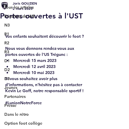
Joris GOUZIEN
Tous les articles
2 mars 2023
Portes ouvertes à l'UST
Résultats du WE
N3
R1
Vos enfants souhaitent découvrir le foot ?
R2
Nous vous donnons rendez-vous aux 
R3
portes ouvertes de l'US Trégunc :
Mercredi 15 mars 2023
D1
Mercredi 12 avril 2023
D2
Mercredi 10 mai 2023
D3
Si vous souhaitez avoir plus 
d’informations, n'hésitez pas à contacter 
Jeunes
Kevin Le Goff, notre responsable sportif !
Partenaires
#LunionNotreForce
Presse
Dans le rétro
Option foot collège