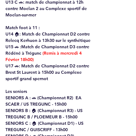
U13 C 🚗: match de championnat à 12h 
contre Moelan 2 au Complexe sportif de 
Moelan-sur-mer
Match foot à 11 : 
U14 🏠: Match de Championnat D2 contre 
Relecq Kerhuon à 13h30 sur le synthétique
U15 🚗 :Match de Championnat D3 contre 
Rédéné à Trégunc 
(Remis à mercredi 4 
Février 18h00)
U17 🚗: Match de Championnat D2 contre 
Brest St Laurent à 15h00 au Complexe 
sportif grand spernot
Les seniors 
SENIORS A : 
🚗 (Championnat R2)  
EA 
SCAER / US TREGUNC - 15h00
SENIORS B : 
🏠
 (Championnat R3) - US 
TREGUNC B / PLOEMEUR B - 15h00
SENIORS C : 
🏠 (Championnat D1) - US 
TREGUNC / GUISCRIFF - 13h00