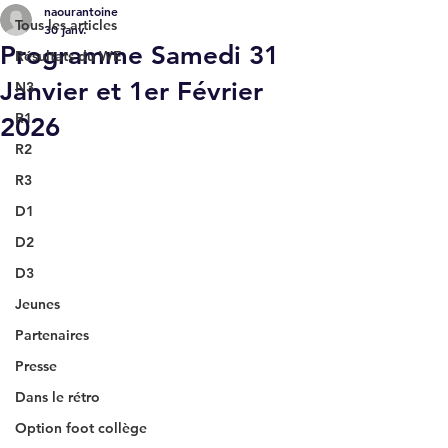
naourantoine
Tous les articles
30 janv.
Programme Samedi 31
Résultats du WE
Janvier et 1er Février
N3
R1
2026
R2
R3
D1
D2
D3
Jeunes
Partenaires
Presse
Dans le rétro
Option foot collège