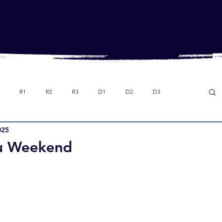
R1
R2
R3
D1
D2
D3
025
Dans le rétro
Option foot collège
U18
du Weekend