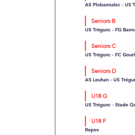
AS Plobannalec - US T
Seniors B
US Trégunc - FG Bannal
Seniors C
US Trégunc - FC Gourin
Seniors D
AS Leuhan - US Trégunc
U18 G
US Trégunc - Stade Qu
U18 F
Repos