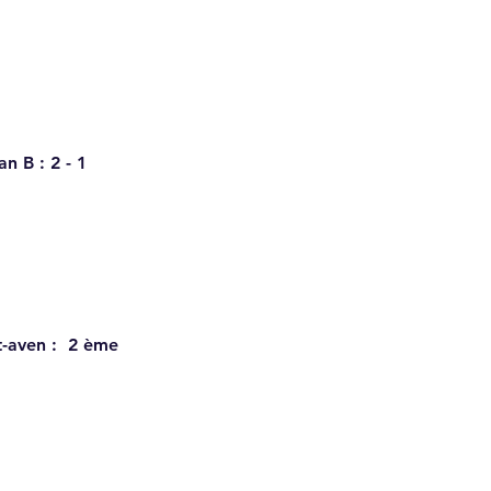
n B : 2 - 1
-aven :  2 ème 