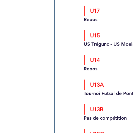
U17 
Repos
U15
US Trégunc - US Moela
U14
Repos
U13A
Tournoi Futsal de Pont
U13B
Pas de compétition