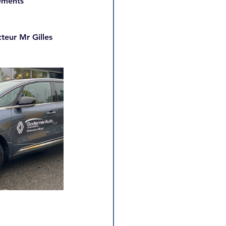
ements 
eur Mr Gilles 