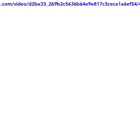
tic.com/video/d2ba33_269b2c5636b64e9e817c3ceca1a6ef54/