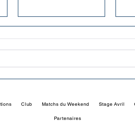
Le nouveau maillot est là !
La b
sais
disp
tions
Club
Matchs du Weekend
Stage Avril
Partenaires