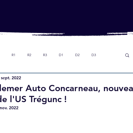
R1
R2
R3
D1
D2
D3
 sept. 2022
Dans le rétro
Option foot collège
U18
demer Auto Concarneau, nouve
de l'US Trégunc !
nov. 2022