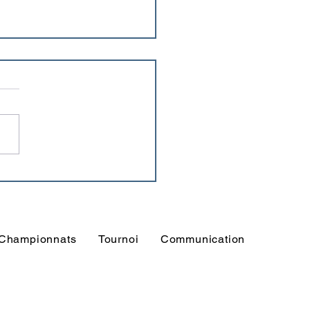
outique en ligne de la
on 2024/2025 est
onible !
Championnats
Tournoi
Communication