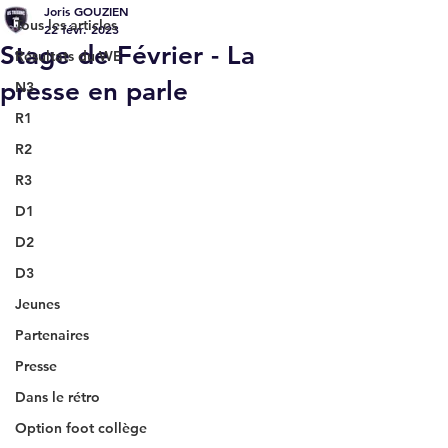
Joris GOUZIEN
Tous les articles
22 févr. 2023
Stage de Février - La
Résultats du WE
presse en parle
N3
R1
R2
R3
D1
D2
D3
Jeunes
Partenaires
Presse
Dans le rétro
Option foot collège