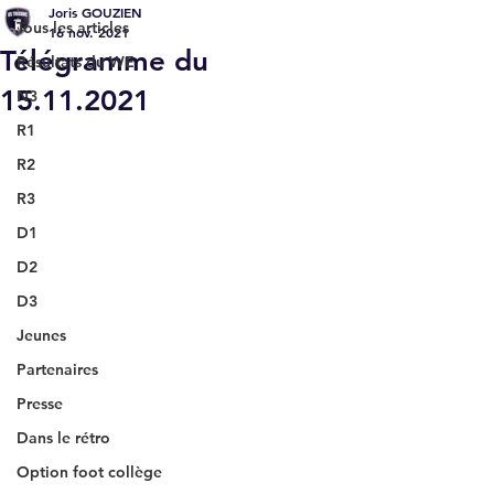
Joris GOUZIEN
Tous les articles
16 nov. 2021
Télégramme du
Résultats du WE
15.11.2021
N3
R1
R2
R3
D1
D2
D3
Jeunes
Partenaires
Presse
Dans le rétro
Option foot collège