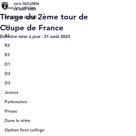
Joris GOUZIEN
Tous les articles
28 août 2023
Tirage du 2ème tour de
Résultats du WE
Coupe de France
N3
R1
Dernière mise à jour :
31 août 2023
R2
R3
D1
D2
D3
Jeunes
Partenaires
Presse
Dans le rétro
Option foot collège