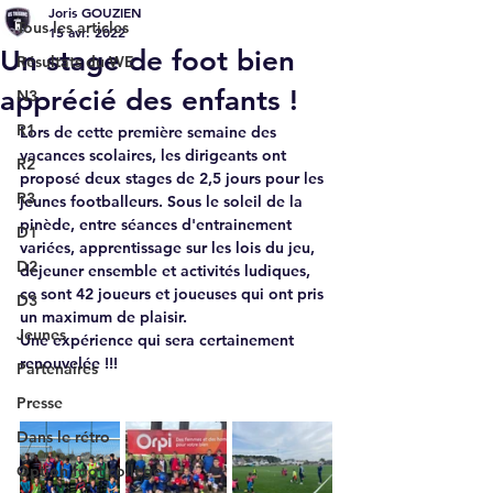
Joris GOUZIEN
Tous les articles
15 avr. 2022
Un stage de foot bien
Résultats du WE
apprécié des enfants !
N3
R1
Lors de cette première semaine des 
vacances scolaires, les dirigeants ont 
R2
proposé deux stages de 2,5 jours pour les 
R3
jeunes footballeurs. Sous le soleil de la 
pinède, entre séances d'entrainement 
D1
variées, apprentissage sur les lois du jeu, 
D2
déjeuner ensemble et activités ludiques, 
ce sont 42 joueurs et joueuses qui ont pris 
D3
un maximum de plaisir.
Jeunes
Une expérience qui sera certainement 
renouvelée !!!
Partenaires
Presse
Dans le rétro
Option foot collège