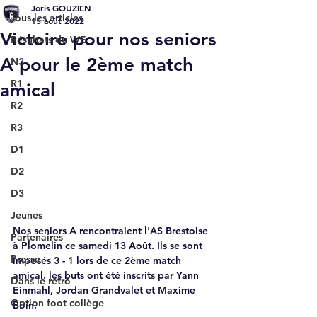
Joris GOUZIEN
Tous les articles
15 août 2022
Victoire pour nos seniors
Résultats du WE
A pour le 2ème match
N3
R1
amical
R2
R3
D1
D2
D3
Jeunes
Nos seniors A rencontraient l'AS Brestoise 
Partenaires
à Plomelin ce samedi 13 Août. Ils se sont 
Presse
imposés 3 - 1 lors de ce 2ème match 
amical. les buts ont été inscrits par Yann 
Dans le rétro
Einmahl, Jordan Grandvalet et Maxime 
Option foot collège
Boin.