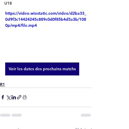
U18
https://video.wixstatic.com/video/d2ba33_
0d9f3c14424245c889c0d0f85b4d5a3b/108
0p/mp4/file.mp4
Voir les dates des prochains matchs
R1