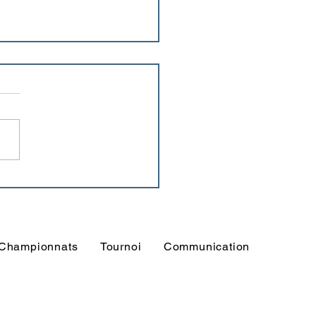
devient Romain Cabon,
en joueur de l’US
unc ?
Championnats
Tournoi
Communication