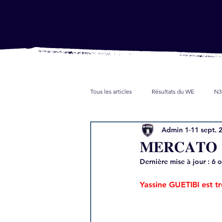
Tous les articles
Résultats du WE
N3
Admin 1
11 sept. 
Jeunes
Partenaires
Presse
𝐌𝐄𝐑𝐂𝐀𝐓
Dernière mise à jour :
6 o
Yassine GUETIBI est t