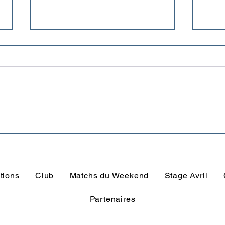
Le programme du Weekend
Que 
est disponible
anci
Trég
tions
Club
Matchs du Weekend
Stage Avril
Partenaires