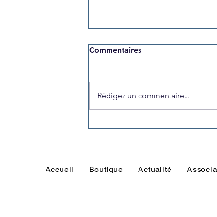
Commentaires
Rédigez un commentaire...
Un point sur les classements
de nos seniors
Accueil
Boutique
Actualité
Associa