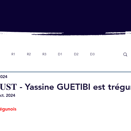
R1
R2
R3
D1
D2
D3
2024
Dans le rétro
Option foot collège
U18
 𝐔𝐒𝐓 - Yassine GUETIBI est trég
ct. 2024
régunois