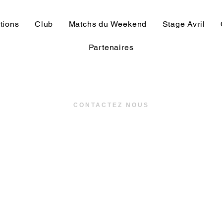
tions
Club
Matchs du Weekend
Stage Avril
Partenaires
CONTACTEZ NOUS
US TREGUNC - Stade de la pinède
Rue de la gare, 29910 - Trégunc
02 98 57 26 43
communication
@ustregunc.com