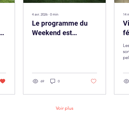
4 avr. 2026
∙
0
min
14 
Le programme du
V
Weekend est
f
disponible
R
Les
son
pe
ven
ins
69
0
Voir plus