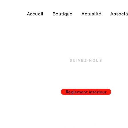
lors du tournoi de Mellac,
concluant leur belle
aventure par une finale
Accueil
Boutique
Actualité
Associa
disputée face à l’US
Concarneau. Malgré une
courte défaite 1–0, nos
petits Tréguncois ont
montré un état...
SUIVEZ-NOUS
Règlement intérieur