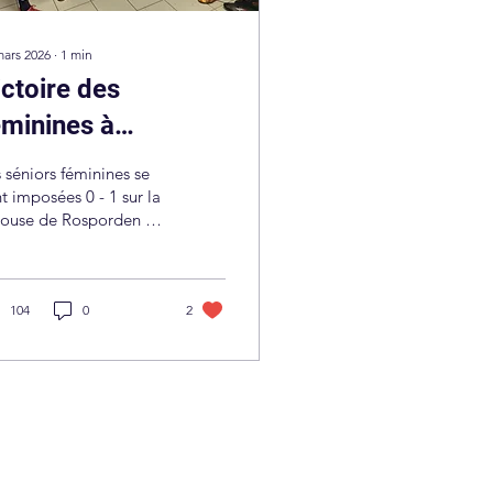
mars 2026
∙
1
min
ictoire des
éminines à
osporden
 séniors féminines se
t imposées 0 - 1 sur la
louse de Rosporden ce
dredi 13 Mars. But
crit par Anja !
104
0
2