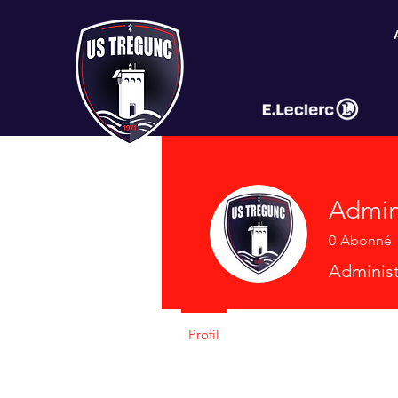
Admin
0
Abonné
Administ
Profil