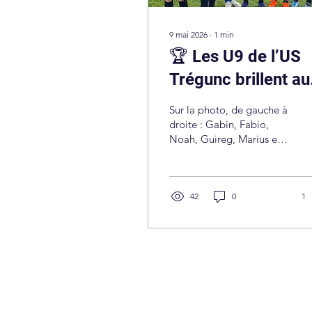
9 mai 2026
∙
1
min
🏆 Les U9 de l’US
Trégunc brillent au
tournoi de Mellac !
Sur la photo, de gauche à
droite : Gabin, Fabio,
Noah, Guireg, Marius et
Alésio — Nos jeunes ont
porté haut les couleurs du
club avec fierté et
enthousiasme. Leur
42
0
1
sourire et leurs trophées
témoignent de leur
passion et de leur
engagement. Ce samedi,
nos jeunes U9 de l’US
Trégunc ont réalisé un
parcours exceptionnel