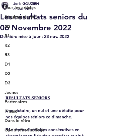
Joris GOUZIEN
Tous les articles
6 nov. 2022
Les résultats seniors du
Résultats du WE
06 Novembre 2022
N3
R1
Dernière mise à jour :
23 nov. 2022
R2
R3
D1
D2
D3
Jeunes
𝐑𝐄𝐒𝐔𝐋𝐓𝐀𝐓𝐒 𝐒𝐄𝐍𝐈𝐎𝐑𝐒
Partenaires
Une victoire, un nul et une défaite pour 
Presse
nos équipes séniors ce dimanche. 
Dans le rétro
R1 / Après 2 défaites consécutives en 
Option foot collège
championnat, l'équipe première avait à 