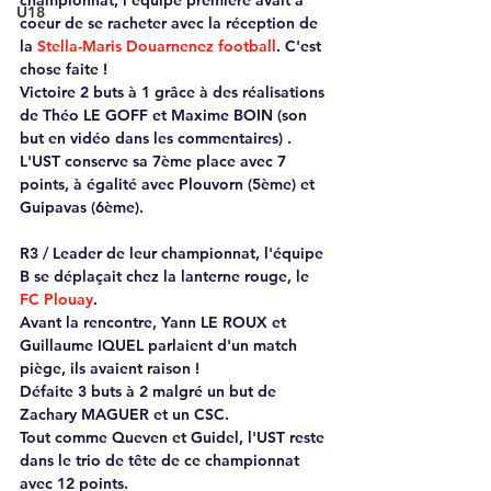
U18
coeur de se racheter avec la réception de 
la 
Stella-Maris Douarnenez football
. C'est 
chose faite ! 
Victoire 2 buts à 1 grâce à des réalisations 
de Théo LE GOFF et Maxime BOIN (son 
but en vidéo dans les commentaires) .
L'UST conserve sa 7ème place avec 7 
points, à égalité avec Plouvorn (5ème) et 
Guipavas (6ème).
R3 / Leader de leur championnat, l'équipe 
B se déplaçait chez la lanterne rouge, le 
FC Plouay
. 
Avant la rencontre, Yann LE ROUX et 
Guillaume IQUEL parlaient d'un match 
piège, ils avaient raison !
Défaite 3 buts à 2 malgré un but de 
Zachary MAGUER et un CSC. 
Tout comme Queven et Guidel, l'UST reste 
dans le trio de tête de ce championnat 
avec 12 points.