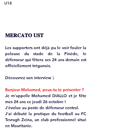
U18
𝐌𝐄𝐑𝐂𝐀𝐓𝐎 𝐔𝐒𝐓
Les supporters ont déjà pu le voir fouler la 
pelouse du stade de la Pinède, le 
défenseur qui fêtera ses 24 ans demain est 
officiellement trégunois.
Découvrez son interview ⤵️
Bonjour Mohamed, peux-tu te présenter ?
Je m'appelle Mohamed DIALLO et je fête 
mes 24 ans ce jeudi 26 octobre ! 
J'évolue au poste de défenseur central.
J’ai débuté la pratique du football au FC 
Tevragh Zeina, un club professionnel situé 
en Mauritanie. 