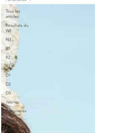
Tous les
articles
Résultats du
WE
N3
R1
R2
R3
D1
D2
D3
Jeunes
Partenaires
Presse
Dans le rétro