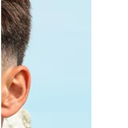
Option foot
collège
U18