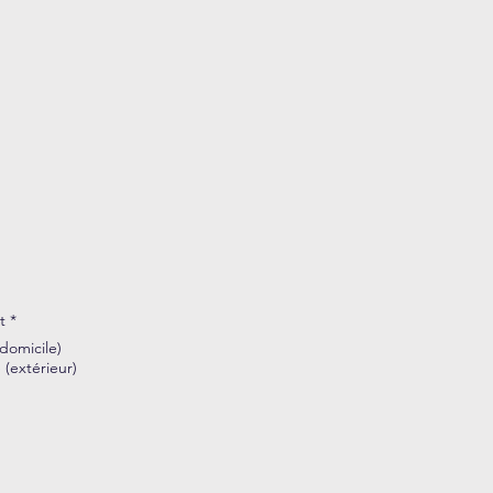
t
*
(domicile)
 (extérieur)