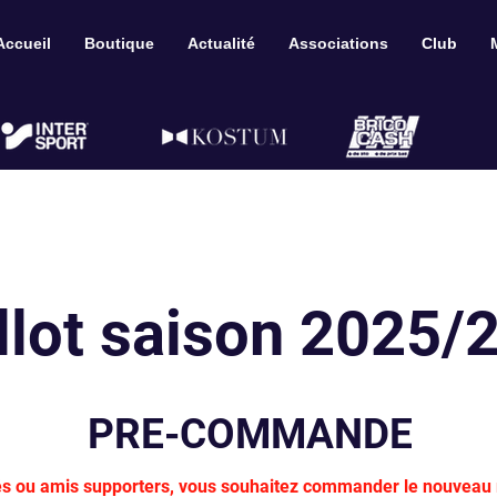
Accueil
Boutique
Actualité
Associations
Club
llot saison 2025/
PRE-COMMANDE
és ou amis supporters, vous souhaitez commander le nouveau m