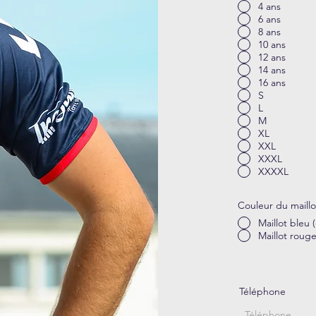
4 ans
6 ans
8 ans
10 ans
12 ans
14 ans
16 ans
S
L
M
XL
XXL
XXXL
XXXXL
Couleur du maillo
Maillot bleu 
Maillot rouge
Téléphone