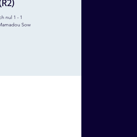
(R2)
h nul 1 - 1
 Mamadou Sow