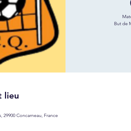
Matc
But de
 lieu
, 29900 Concarneau, France