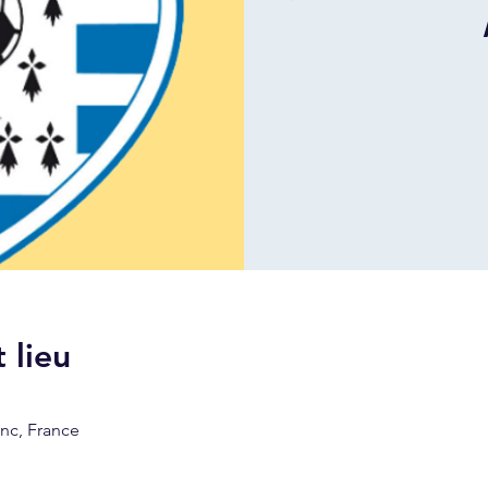
 lieu
nc, France