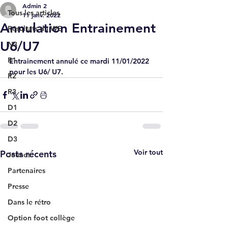
Admin 2
Tous les articles
11 janv. 2022
Annulation Entrainement
Résultats du WE
U6/U7
N3
R1
Entrainement annulé ce mardi 11/01/2022 
pour les U6/ U7.
R2
R3
D1
D2
D3
Voir tout
Posts récents
Jeunes
Partenaires
Presse
Dans le rétro
Option foot collège