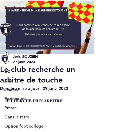
Tous les articles
Résultats du WE
N3
R1
R2
R3
Joris GOUZIEN
27 janv. 2023
D1
Le club recherche un
D2
arbitre de touche
D3
Dernière mise à jour :
29 janv. 2023
Jeunes
Partenaires
𝐑𝐄𝐂𝐇𝐄𝐑𝐂𝐇𝐄 𝐃'𝐔𝐍 𝐀𝐑𝐁𝐈𝐓𝐑𝐄
Presse
Dans le rétro
Option foot collège