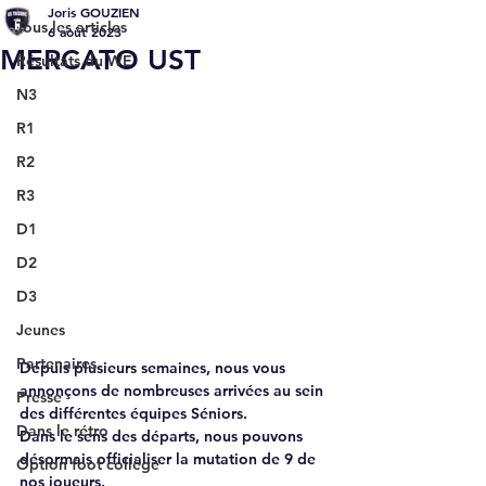
Joris GOUZIEN
Tous les articles
6 août 2023
MERCATO UST
Résultats du WE
N3
R1
R2
R3
D1
D2
D3
Jeunes
Partenaires
Depuis plusieurs semaines, nous vous 
annonçons de nombreuses arrivées au sein 
Presse
des différentes équipes Séniors. 
Dans le rétro
Dans le sens des départs, nous pouvons 
désormais officialiser la mutation de 9 de 
Option foot collège
nos joueurs.