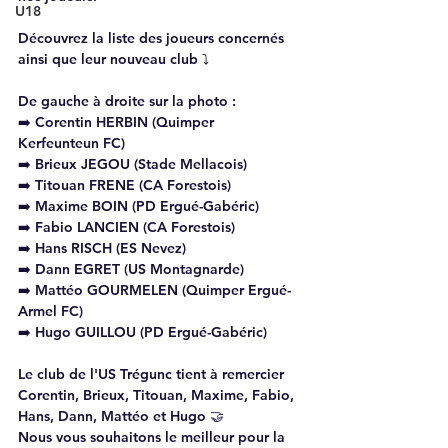
U18
Découvrez la liste des joueurs concernés 
ainsi que leur nouveau club ⤵️
De gauche à droite sur la photo :
➡️ Corentin HERBIN (Quimper 
Kerfeunteun FC)
➡️ Brieux JEGOU (Stade Mellacois)
➡️ Titouan FRENE (CA Forestois)
➡️ Maxime BOIN (PD Ergué-Gabéric)
➡️ Fabio LANCIEN (CA Forestois)
➡️ Hans RISCH (ES Nevez)
➡️ Dann EGRET (US Montagnarde)
➡️ Mattéo GOURMELEN (Quimper Ergué-
Armel FC)
➡️ Hugo GUILLOU (PD Ergué-Gabéric)
Le club de l'US Trégunc tient à remercier 
Corentin, Brieux, Titouan, Maxime, Fabio, 
Hans, Dann, Mattéo et Hugo 🤝
Nous vous souhaitons le meilleur pour la 