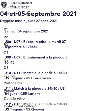
Joris GOUZIEN
Tous les articles
2 sept. 2021
04 et 05 Septembre 2021
Résultats du WE
Dernière mise à jour :
27 sept. 2021
N3
R1
Samedi 04 septembre 2021
R2
U06 - U07
 : Repos (reprise le mardi 07 
R3
septembre à 17h45)
D1
U08 - U09
 : Entrainement à la pinède à 
D2
10h45
D3
U10 - U11
 : Match à la pinède à 14h30 : 
Jeunes
US Trégunc - US Concarneau
Partenaires
U11
 : Match à la pinède à 14h30 : US 
Presse
Trégunc - CEP Lorient
Dans le rétro
U12 - U13
 : Match à la pinède à 10h00 : 
Option foot collège
US Trégunc - CS Queven 