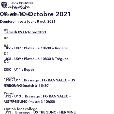
Joris GOUZIEN
Tous les articles
4 oct. 2021
09 et 10 Octobre 2021
Résultats du WE
Dernière mise à jour :
8 oct. 2021
N3
R1
Samedi 09 Octobre 2021
R2
R3
U06 - U07 : 
Plateau à 10h30 à Rédéné
D1
U08 - U09 : 
Plateau à 10h30 à Trégunc
D2
D3
U10 - U11 : 
Repos
Jeunes
U10 - U11 : 
Brassage :
FG BANNALEC - US 
Partenaires
TREGUNC (match à 11h30)
Presse
U12 - U13 :  
Brassage : FG BANNALEC - 
Dans le rétro
US TREGUNC (match à 10h00)
Option foot collège
U13 :  
Brassage : US TREGUNC - HERMINE 