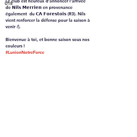
Le club est heureux d’annoncer l’arrivée 
U18
de 𝗡𝗶𝗹𝘀 𝗠𝗲𝗿𝗿𝗶𝗲𝗻 en provenance 
également  du 𝗖𝗔 𝗙𝗼𝗿𝗲𝘀𝘁𝗼𝗶𝘀 (R3). Nils 
vient renforcer la défense pour la saison à 
venir 💪
Bienvenue à toi, et bonne saison sous nos 
couleurs !
#LunionNotreForce