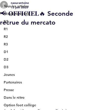
naourantoine
Tous les articles
13 juin 2025
📢 𝐎𝐅𝐅𝐈𝐂𝐈𝐄𝐋 🔥 Seconde
Résultats du WE
recrue du mercato
N3
R1
R2
R3
D1
D2
D3
Jeunes
Partenaires
Presse
Dans le rétro
Option foot collège