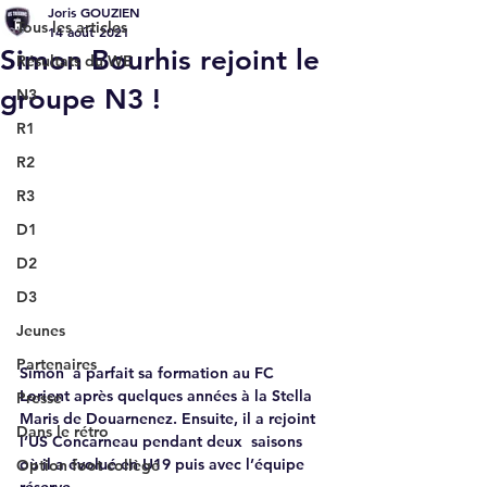
Joris GOUZIEN
Tous les articles
14 août 2021
Simon Bourhis rejoint le
Résultats du WE
groupe N3 !
N3
R1
R2
R3
D1
D2
D3
Jeunes
Partenaires
Simon  a parfait sa formation au FC 
Lorient après quelques années à la Stella  
Presse
Maris de Douarnenez. Ensuite, il a rejoint 
Dans le rétro
l’US Concarneau pendant deux  saisons 
où il a évolué en U19 puis avec l’équipe 
Option foot collège