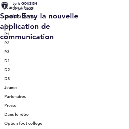
Joris GOUZIEN
Tous les articles
29 juin 2022
Sport Easy la nouvelle
Résultats du WE
application de
N3
R1
communication
R2
R3
D1
D2
D3
Jeunes
Partenaires
Presse
Dans le rétro
Option foot collège