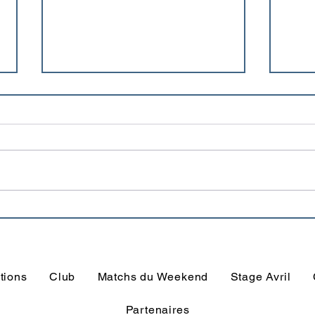
Foru
Commande du nouveau
maillot saison 2025/2026
tions
Club
Matchs du Weekend
Stage Avril
Partenaires