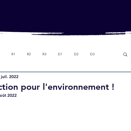
R1
R2
R3
D1
D2
D3
 juil. 2022
Dans le rétro
Option foot collège
U18
ction pour l'environnement !
août 2022