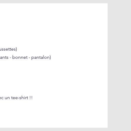
ussettes)
ants - bonnet - pantalon)
c un tee-shirt !!