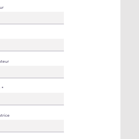
ur
uteur
r
trice