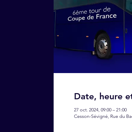
Date, heure et
27 oct. 2024, 09:00 – 21:00
Cesson-Sévigné, Rue du Ba