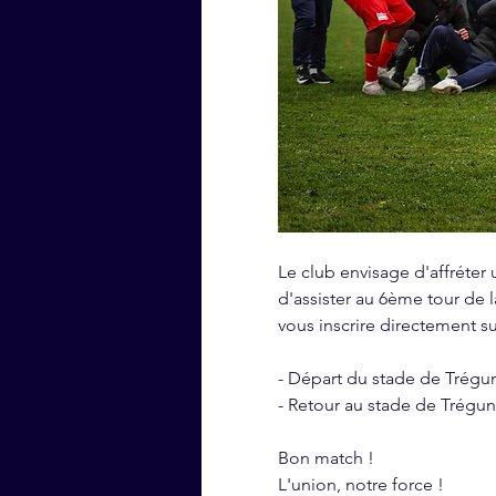
Le club envisage d'affréter
d'assister au 6ème tour de l
vous inscrire directement su
- Départ du stade de Trégun
- Retour au stade de Trégun
Bon match ! 
L'union, notre force !