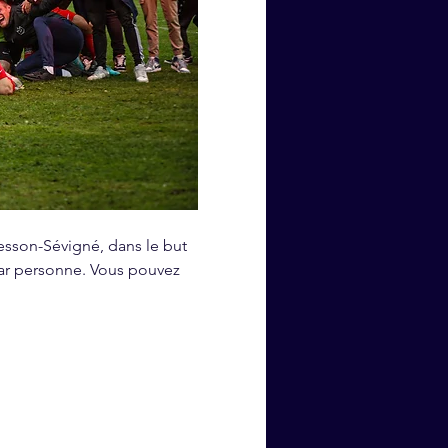
esson-Sévigné, dans le but 
 par personne. Vous pouvez 