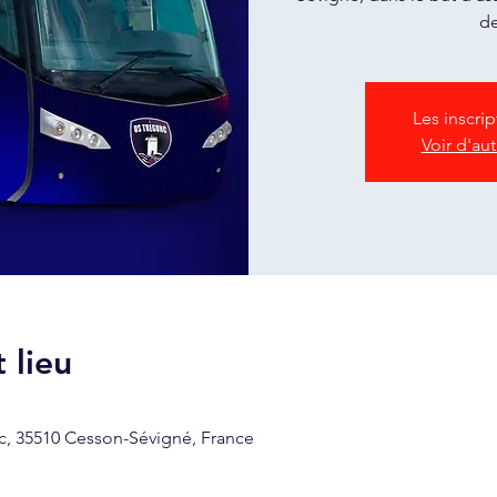
de
Les inscri
Voir d'au
 lieu
c, 35510 Cesson-Sévigné, France