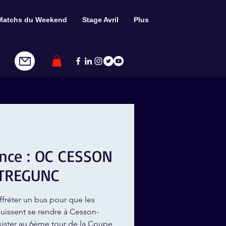
Matchs du Weekend
Stage Avril
Plus
nce : OC CESSON
 TREGUNC
ffréter un bus pour que les
uissent se rendre à Cesson-
sister au 6ème tour de la Coupe