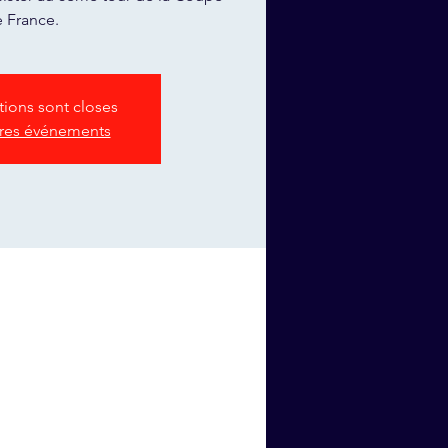
 France.
ptions sont closes
tres événements