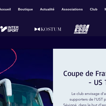
Accueil
Boutique
Actualité
Associations
Club
Coupe de Fra
- US
Le club envisage d'a
supporters de l'UST p
Sévigné, dans le but d'as