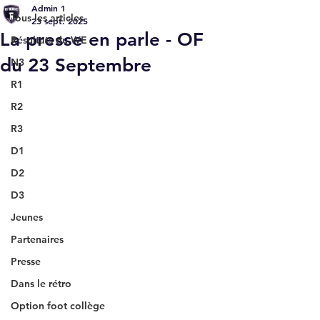
Admin 1
Tous les articles
23 sept. 2025
La presse en parle - OF
Résultats du WE
du 23 Septembre
N3
R1
R2
R3
D1
D2
D3
Jeunes
Partenaires
Presse
Dans le rétro
Option foot collège