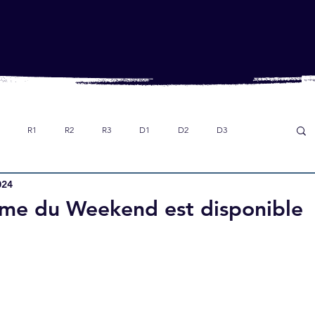
R1
R2
R3
D1
D2
D3
024
Dans le rétro
Option foot collège
U18
me du Weekend est disponible