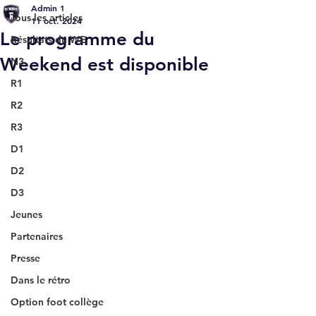
Admin 1
Tous les articles
11 oct. 2024
Le programme du
Résultats du WE
Weekend est disponible
N3
R1
R2
R3
D1
D2
D3
Jeunes
Partenaires
Presse
Dans le rétro
Option foot collège